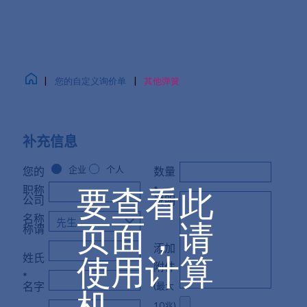
|
您的自定义询价单
|
其他弹簧
补充信息
企业
个人
您的
数量
要查看此
职称
*
公司
说明
名称
页面，请
称谓
添加
姓氏
使用计算
附件
*
名字
(最大
机。
10兆)