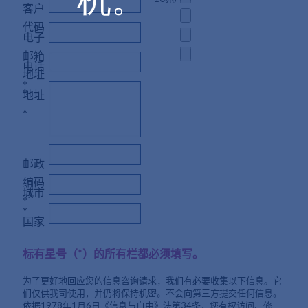
客户
代码
电子
邮箱
电话
地址
*
*
地址
*
邮政
编码
城市
*
*
国家
标有星号（*）的所有栏都必须填写。
为了更好地回应您的信息咨询请求，我们有必要收集以下信息。它
们仅供我司使用，并仍将保持机密。不会向第三方提交任何信息。
依据1978年1月6日《信息与自由》法第34条，您有权访问、修