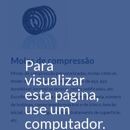
Molas de compressão
Para
Molas de compressão personalizadas, molas cônicas,
visualizar
molas de passo variável, molas feitas de aço, aço
esta página,
inoxidável, inconel ou bronze, molas retificadas, etc.
Escolher diâmetro de arame, diâmetro de mola, número
use um
de bobinas, comprimento máximo e de bloco, tensão
inicial, rigidez, carga máxima, tratamento de superfície,
computador.
etc.