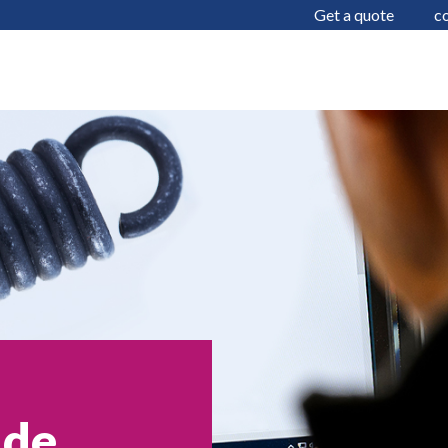
Get a quote
c
 de