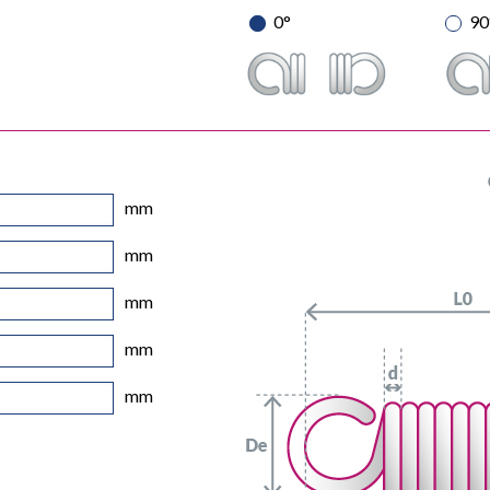
0°
90
mm
mm
mm
mm
mm