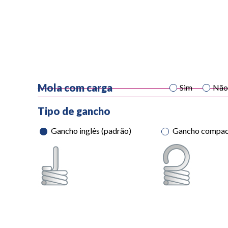
Mola com carga
Sim
Nã
Tipo de gancho
Gancho inglês (padrão)
Gancho compa