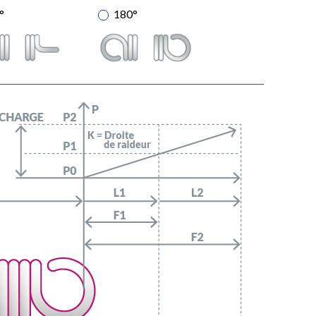
°
180°