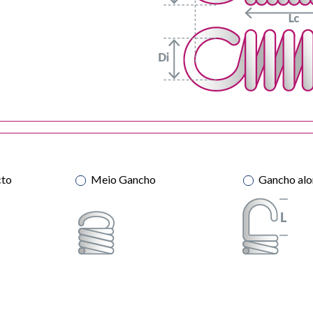
o
cto
Meio Gancho
Gancho al