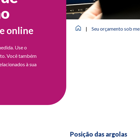
ão
e online
|
Seu orçamento sob me
edida. Use o
jeto. Você também
elacionados à sua
Posição das argolas