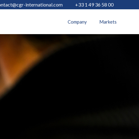
ontact@cgr-international.com
+33 1 49 36 58 00
Company
Markets