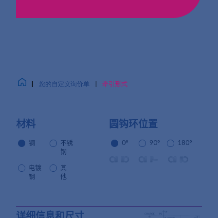
|
您的自定义询价单
|
牵引形式
材料
圆钩环位置
钢
不锈
0°
90°
180°
钢
电镀
其
钢
他
详细信息和尺寸