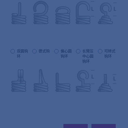
双圆钩
德式钩
偏心圆
长臂压
可转式
环
钩环
中心圆
钩环
钩环