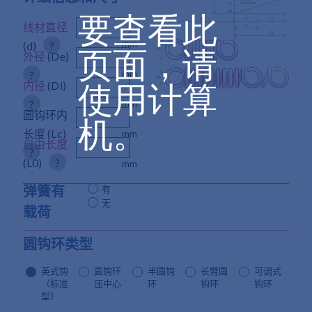
要查看此
线材直径
mm
(d)
?
页面，请
外径
(De)
mm
?
使用计算
内径
(Di)
?
mm
圆钩环内
机。
长度
(Lc)
mm
自由长度
?
(L0)
?
mm
弹簧有
有
无
载荷
圆钩环类型
英式钩
圆钩环
半圆钩
长臂圆
可调式
（标准
压中心
环
钩环
钩环
型）