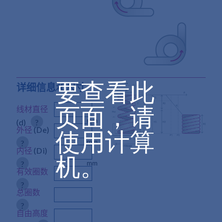
要查看此
详细信息和尺寸
页面，请
线材直径
mm
(d)
?
外径
(De)
使用计算
mm
?
内径
(Di)
机。
?
mm
有效圈数
?
总圈数
?
自由高度