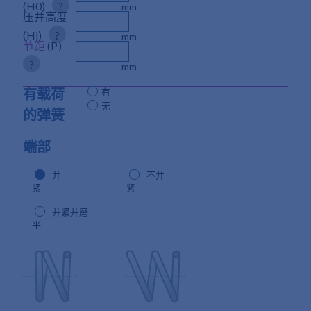
(H0)
?
mm
压并高度
(Hj)
?
mm
节距
(P)
?
mm
有载荷
有
无
的弹簧
端部
并
不并
紧
紧
并紧并磨
平