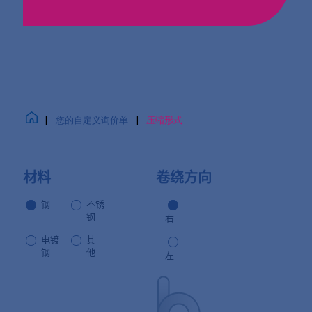
|
您的自定义询价单
|
压缩形式
材料
卷绕方向
钢
不锈
钢
右
电镀
其
钢
他
左