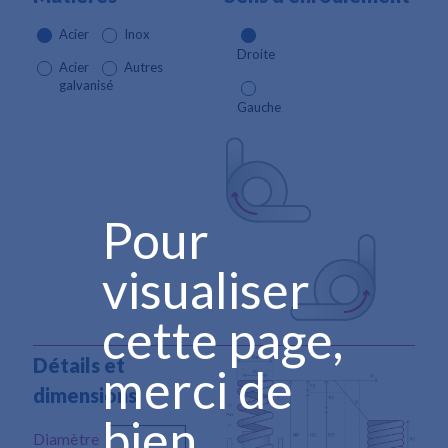
Acier
Inox
Droite
Acier
Autres
galvanisé
Gauche
Pour
visualiser
cette page,
Détails et
merci de
dimensions
bien
Diamètre