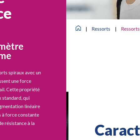
ce
|
Ressorts
|
Ressorts
amètre
rme
orts spiraux avec un
ssent une force
ail. Cette propriété
x standard, qui
gmentation linéaire
s à force constante
e résistance à la
Caract