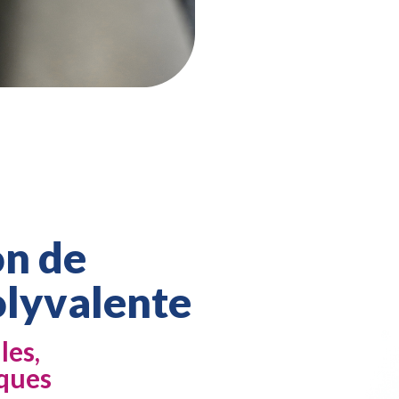
on de
olyvalente
les,
iques