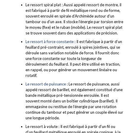
Le ressort spiral plat : Aussi appelé ressort de montre, il
est fabriqué à partir de fil métallique rond ou de forme,
souvent enroulé en spirale d’Archimède autour d’un
tambour ou d’un axe. Il stocke l’énergie par torsion entre
le moyeu (fixe) et le ruban (mobile). Le ressort spiral plat
se trouve souvent dans des applications de précision.
Le ressort à force constante
: Il est fabrique à partir d’un
feuillard pré-contraint, enroulé à spires jointives, qui se
déroule sans variation notable de force. Il fournit donc
une force constante sur toute la longueur de
déroulement du feuillard. Il peut être utilisé en traction,
en rappel, ou pour générer un mouvement linéaire ou
rotatif.
Le ressort de puissance
: Le ressort de puissance, aussi
appelé ressort de barillet, est également constitué d'une
bande métallique pré-tensionnée enroulée. Il est
souvent monté dans un boîtier cylindrique (barillet). Il
emmagasine ou restitue de l’énergie par une rotation
continue du tambour et peut générer un couple élevé sur
une longue période.
Le ressort à volute : Il est fabriqué à partir d’un fil ou
d’un feuillard métallique enroulé en spirale conique, à la