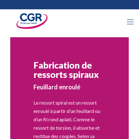
Fabrication de
ressorts spiraux
Feuillard enroulé
Le ressort spiral est un ressort
enroulé à partir d’un feuillard ou
d’un fil rond aplati. Comme le
ressort de torsion, il absorbe et
restitue des couples. Selon sa