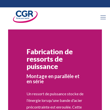
Fabrication de
ressorts de
puissance
Montage en parallèle et
en série
Un ressort de puissance stocke de
l'énergie lorsqu'une bande d'acier
précontrainte est enroulée. Cette