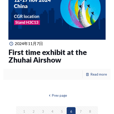
2024年11月7日
First time exhibit at the
Zhuhai Airshow
Read more
Prev page
1
2
3
4
5
6
7
8