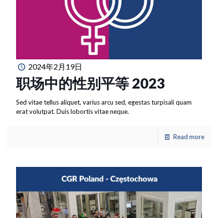
2024年2月19日
职场中的性别平等 2023
Sed vitae tellus aliquet, varius arcu sed, egestas turpisali quam
erat volutpat. Duis lobortis vitae neque.
Read more