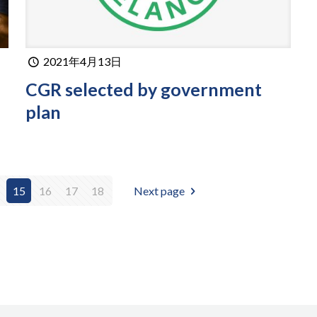
2021年4月13日
CGR selected by government
plan
15
16
17
18
Next page