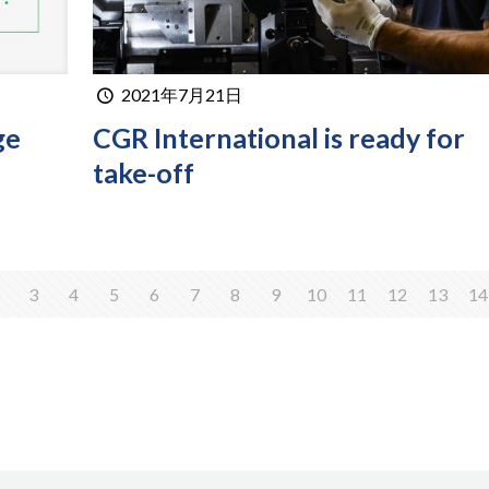
2021年7月21日
ge
CGR International is ready for
take-off
3
4
5
6
7
8
9
10
11
12
13
14