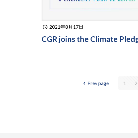
2021年8月17日
CGR joins the Climate Pled
Prev page
1
2