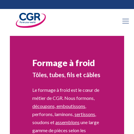
Formage à froid
Tôles, tubes, fils et câbles
Le formage à froid est le cœur de
métier de CGR. Nous formons,
découpons, emboutissons
,
perforons, laminons,
sertissons
,
soudons et
assemblons
une large
gamme de pièces selon les