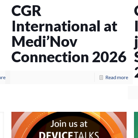
CGR
International at
Medi’Nov
Connection 2026
ore
Read more