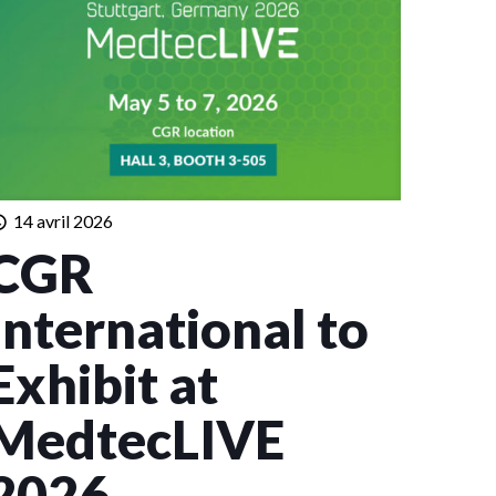
14 avril 2026
CGR
International to
Exhibit at
MedtecLIVE
2026