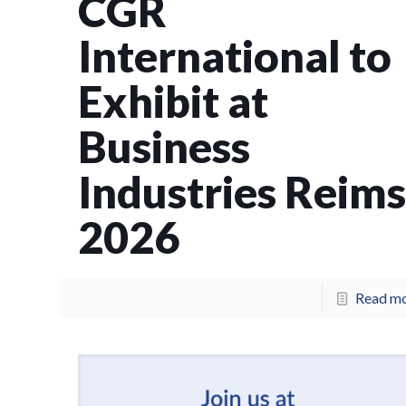
CGR
International to
Exhibit at
Business
Industries Reim
2026
Read m