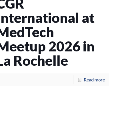
CGR
International at
MedTech
Meetup 2026 in
La Rochelle
Read more