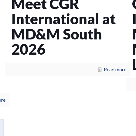
Meet CGR
International at
MD&M South
2026
s
Read more
ore