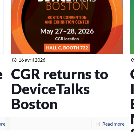
16 avril 2026
e
CGR returns to
DeviceTalks
Boston
ore
Read more