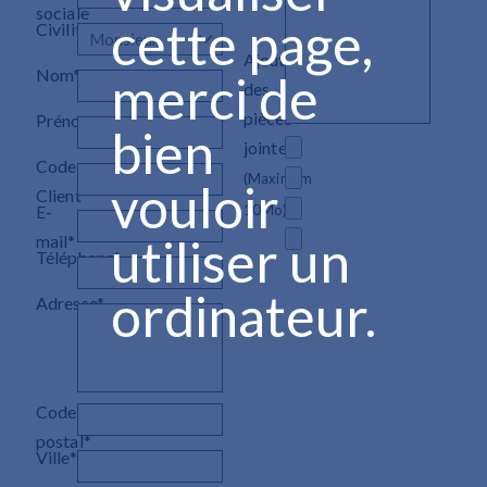
sociale
cette page,
Civilité
Ajouter
Nom*
merci de
des
pièces
Prénom
bien
jointes
Code
(Maximum
vouloir
Client
E-
10Mo)
utiliser un
mail*
Téléphone*
ordinateur.
Adresse*
Code
postal*
Ville*