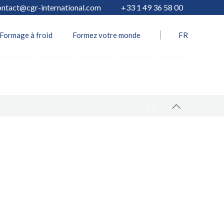
ontact@cgr-international.com
+33 1 49 36 58 00
Show all
Formage à froid
Formez votre monde
FR