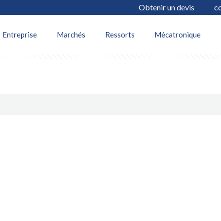
Obtenir un devis
c
thors
Entreprise
Marchés
Ressorts
Mécatronique